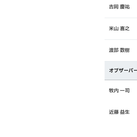
吉岡 慶祐
米山 喜之
渡部 数樹
オブザーバ
牧内 一司
近藤 益生