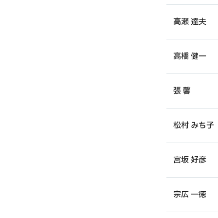
高瀬 達夫
高橋 健一
張 馨
松村 みち子
宮坂 好彦
宗広 一徳