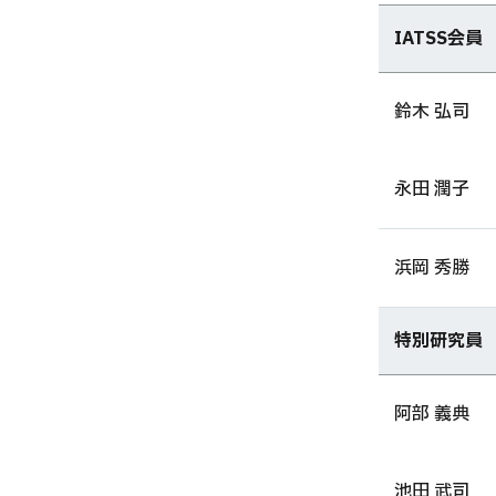
IATSS会員
鈴木 弘司
永田 潤子
浜岡 秀勝
特別研究員
阿部 義典
池田 武司