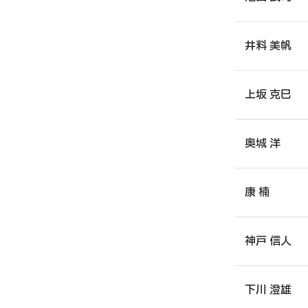
井料 美帆
上坂 克巳
奥城 洋
康 楠
神戸 信人
下川 澄雄