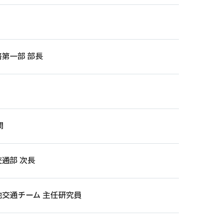
第一部 部長
問
通部 次長
地交通チーム 主任研究員