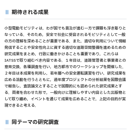
期待される成果
小型電動モビリティは，わが国でも普及が進む一方で課題も浮き彫りと
なっている．そのため，安全で社会に受容されるモビリティとして一般
の方の理解を深めることが重要である．また，適切な利用について情報
発信することや安全性向上に資する適切な道路空間整備を進めるための
研究成果をまとめ，行政に働きかけることも重要であり，これらは
IATSSで取り組むべき内容である．１年目は，道路管理者と事業者との
意見交換，各種調査を行い，地方都市でのワークショップを開催した．
２年目は本成果を利用し，若年層への安全運転講習を行い，研究成果を
広める活動を行うとともに，過年度プロジェクトの分析結果を国際会議
で報告し，査読論文とすることで国際的にも認められた研究成果とす
る．両者を合わせた形で，一般向けに理解しやすい内容とした出版物と
して取り纏め，イベントを通じて成果を広めることで，上記の目的が実
現できると考える．
同テーマの研究調査