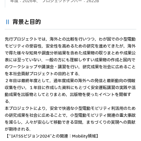
年度：2026年, プロジェクトナンバー：2622B
背景と目的
先行プロジェクトでは，海外との比較を行いつつ，わが国での小型電動
モビリティの受容性，安全性を高めるための研究を進めてきたが，海外
で得た様々な知見や調査分析結果を含めた成果物の取りまとめや成果公
表には至っていない．一般の方にも理解しやすい成果物の作成と国内で
のワークショップや講演会・講習を行い，研究成果を社会に広めること
を本社会貢献プロジェクトの目的とする．
２年目は最終年度として，過年度成果の海外への発信と最新動向の情報
収集を行い，１年目に作成した資料にもとづく安全運転講習の実践や活
動成果を出版物としてとりまとめ，出版物を使ったイベントを開催す
る．
本プロジェクトにより，安全で快適な小型電動モビリティ利活用のため
の研究成果を社会に広めることで，小型電動モビリティ関連の重大事故
を減らし，人々が安心して移動できる空間，まちづくりの実現への貢献
が期待される．
【“IATSSビジョン2024”との関連：Mobility領域】