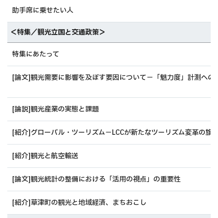
助手席に乗せたい人
＜特集／観光立国と交通政策＞
特集にあたって
[論文]観光需要に影響を及ぼす要因について－「魅力度」計測への
[論説]観光産業の実態と課題
[紹介]グローバル・ツーリズム－LCCが新たなツーリズム変革の旗
[紹介]観光と航空輸送
[論文]観光統計の整備における「活用の視点」の重要性
[紹介]草津町の観光と地域経済、まちおこし